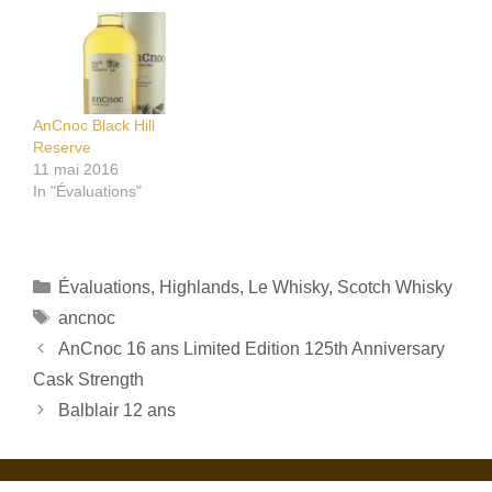
AnCnoc Black Hill
Reserve
11 mai 2016
In "Évaluations"
Catégories
Évaluations
,
Highlands
,
Le Whisky
,
Scotch Whisky
Étiquettes
ancnoc
AnCnoc 16 ans Limited Edition 125th Anniversary
Cask Strength
Balblair 12 ans