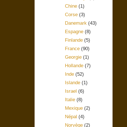
Chine
(1)
Corse
(3)
Danemark
(43)
Espagne
(8)
Finlande
(5)
France
(90)
Georgie
(1)
Hollande
(7)
Inde
(52)
Islande
(1)
Israel
(6)
Italie
(8)
Mexique
(2)
Népal
(4)
Norvège
(2)