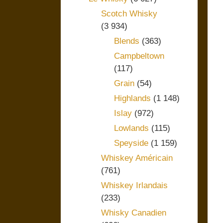
Scotch Whisky
(3 934)
Blends
(363)
Campbeltown
(117)
Grain
(54)
Highlands
(1 148)
Islay
(972)
Lowlands
(115)
Speyside
(1 159)
Whiskey Américain
(761)
Whiskey Irlandais
(233)
Whisky Canadien