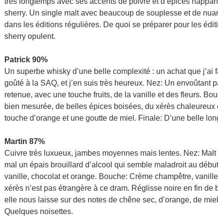
très longtemps avec ses accents de poivre et d’épices nappant
sherry. Un single malt avec beaucoup de souplesse et de nuanc
dans les éditions régulières. De quoi se préparer pour les édit
sherry opulent.
Patrick 90%
Un superbe whisky d’une belle complexité : un achat que j’ai fa
goûté à la SAQ, et j’en suis très heureux. Nez: Un envoûtant 
retenue, avec une touche fruits, de la vanille et des fleurs. B
bien mesurée, de belles épices boisées, du xérès chaleureux 
touche d’orange et une goutte de miel. Finale: D’une belle lon
Martin 87%
Cuivre très luxueux, jambes moyennes mais lentes. Nez: Malt gr
mal un épais brouillard d’alcool qui semble maladroit au débu
vanille, chocolat et orange. Bouche: Crème champêtre, vanille 
xérès n’est pas étrangère à ce dram. Réglisse noire en fin de
elle nous laisse sur des notes de chêne sec, d’orange, de mie
Quelques noisettes.