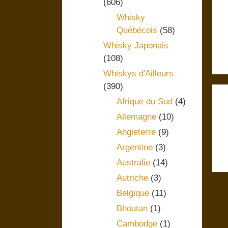
(606)
Whisky
Québécois
(58)
Whisky Japonais
(108)
Whiskys d'Ailleurs
(390)
Afrique du Sud
(4)
Allemagne
(10)
Angleterre
(9)
Argentine
(3)
Australie
(14)
Autriche
(3)
Belgique
(11)
Bhoutan
(1)
Cambodge
(1)