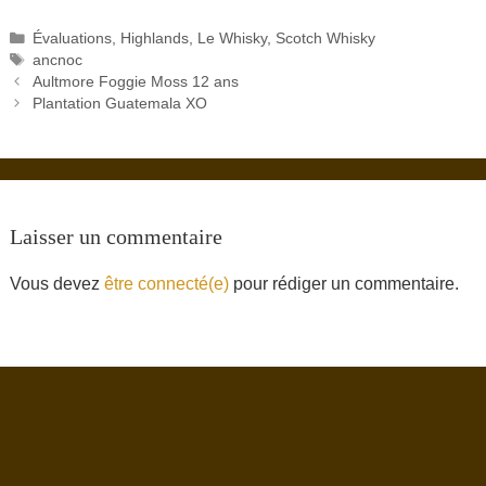
Catégories
Évaluations
,
Highlands
,
Le Whisky
,
Scotch Whisky
Étiquettes
ancnoc
Aultmore Foggie Moss 12 ans
Plantation Guatemala XO
Laisser un commentaire
Vous devez
être connecté(e)
pour rédiger un commentaire.