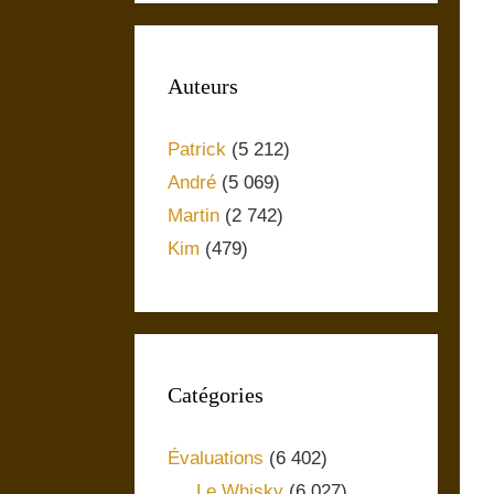
Auteurs
Patrick
(5 212)
André
(5 069)
Martin
(2 742)
Kim
(479)
Catégories
Évaluations
(6 402)
Le Whisky
(6 027)