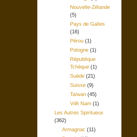
Nouvelle-Zélande
(5)
Pays de Galles
(16)
Pérou
(1)
Pologne
(1)
République
Tchèque
(1)
Suède
(21)
Suisse
(9)
Taïwan
(45)
Viêt Nam
(1)
Les Autres Spiritueux
(362)
Armagnac
(11)