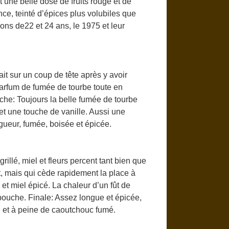
 une belle dose de fruits rouge et de
e, teinté d’épices plus volubiles que
ions de22 et 24 ans, le 1975 et leur
it sur un coup de tête après y avoir
parfum de fumée de tourbe toute en
ouche: Toujours la belle fumée de tourbe
et une touche de vanille. Aussi une
gueur, fumée, boisée et épicée.
illé, miel et fleurs percent tant bien que
t, mais qui cède rapidement la place à
et miel épicé. La chaleur d’un fût de
 bouche. Finale: Assez longue et épicée,
l et à peine de caoutchouc fumé.