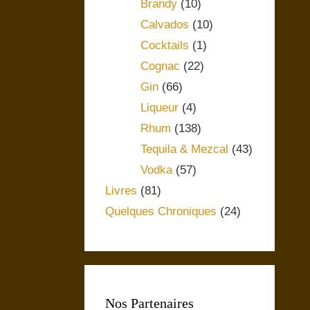
Brandy
(10)
Calvados
(10)
Cocktails
(1)
Cognac
(22)
Gin
(66)
Liqueur
(4)
Rhum
(138)
Tequila & Mezcal
(43)
Vodka
(57)
Livres
(81)
Quelques Chroniques
(24)
Nos Partenaires