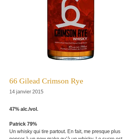
66 Gilead Crimson Rye
14 janvier 2015
47% alc./vol.
Patrick 79%
Un whisky qui tire partout. En fait, me presque plus
penser à un new make qu’à un whisky. Le sucre est