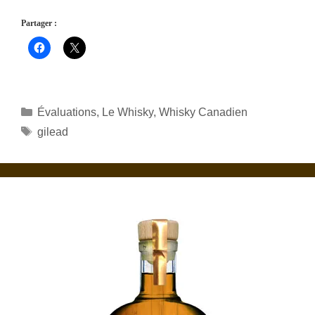
Partager :
Catégories
Évaluations
,
Le Whisky
,
Whisky Canadien
Étiquettes
gilead