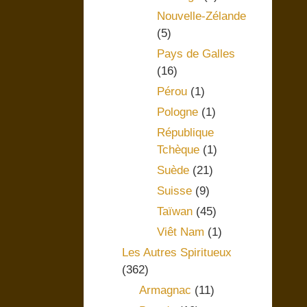
Nouvelle-Zélande
(5)
Pays de Galles
(16)
Pérou
(1)
Pologne
(1)
République
Tchèque
(1)
Suède
(21)
Suisse
(9)
Taïwan
(45)
Viêt Nam
(1)
Les Autres Spiritueux
(362)
Armagnac
(11)