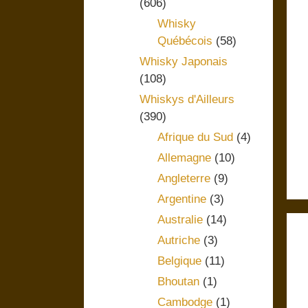
(606)
Whisky
Québécois
(58)
Whisky Japonais
(108)
Whiskys d'Ailleurs
(390)
Afrique du Sud
(4)
Allemagne
(10)
Angleterre
(9)
Argentine
(3)
Australie
(14)
Autriche
(3)
Belgique
(11)
Bhoutan
(1)
Cambodge
(1)