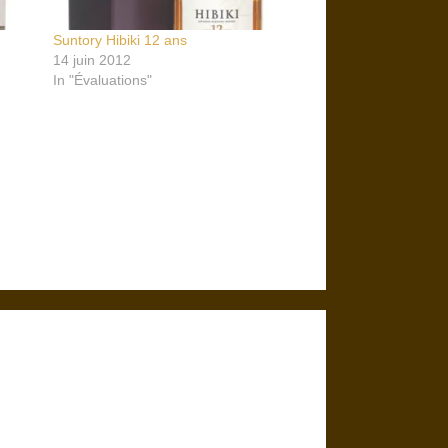
Suntory Hibiki 12 ans
14 juin 2012
In "Évaluations"