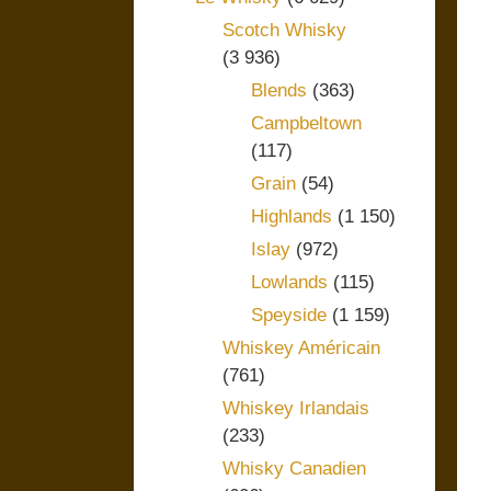
Scotch Whisky
(3 936)
Blends
(363)
Campbeltown
(117)
Grain
(54)
Highlands
(1 150)
Islay
(972)
Lowlands
(115)
Speyside
(1 159)
Whiskey Américain
(761)
Whiskey Irlandais
(233)
Whisky Canadien