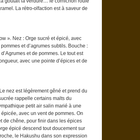
ça goûtait la verdure… le cornichon roulé
ramel. La rétro-olfaction est à saveur de
ow ». Nez : Orge sucré et épicé, avec
de pommes et d’agrumes subtils. Bouche :
 d’Agrumes et de pommes. Le tout est
longueur, avec une pointe d’épices et de
Le nez est légèrement gêné et prend du
sucrée rappelle certains malts du
pathique petit air salin marié à une
et épicée, avec un vent de pommes. On
t de chêne, pour finir dans les épices
’orge épicé descend tout doucement sur
pproche, le Hakushu dans son expression