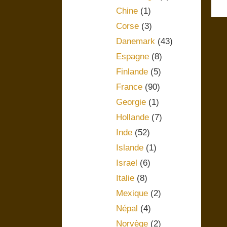
Chine
(1)
Corse
(3)
Danemark
(43)
Espagne
(8)
Finlande
(5)
France
(90)
Georgie
(1)
Hollande
(7)
Inde
(52)
Islande
(1)
Israel
(6)
Italie
(8)
Mexique
(2)
Népal
(4)
Norvège
(2)