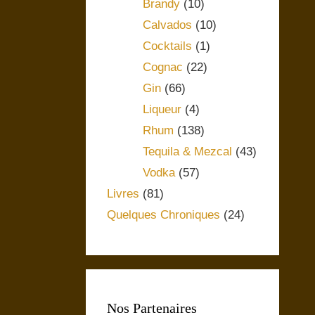
Brandy
(10)
Calvados
(10)
Cocktails
(1)
Cognac
(22)
Gin
(66)
Liqueur
(4)
Rhum
(138)
Tequila & Mezcal
(43)
Vodka
(57)
Livres
(81)
Quelques Chroniques
(24)
Nos Partenaires