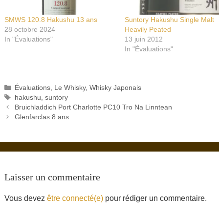
SMWS 120.8 Hakushu 13 ans
Suntory Hakushu Single Malt
28 octobre 2024
Heavily Peated
In "Évaluations"
13 juin 2012
In "Évaluations"
Catégories
Évaluations
,
Le Whisky
,
Whisky Japonais
Étiquettes
hakushu
,
suntory
Bruichladdich Port Charlotte PC10 Tro Na Linntean
Glenfarclas 8 ans
Laisser un commentaire
Vous devez
être connecté(e)
pour rédiger un commentaire.