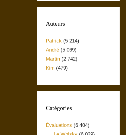
Auteurs
Patrick
(5 214)
André
(5 069)
Martin
(2 742)
Kim
(479)
Catégories
Évaluations
(6 404)
Le Whisky
(6 029)