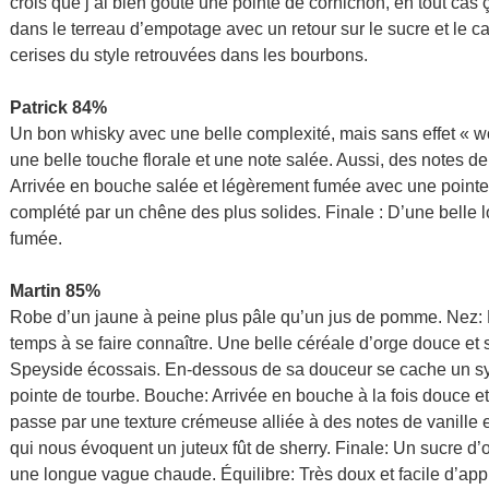
crois que j’ai bien goûté une pointe de cornichon, en tout cas 
dans le terreau d’empotage avec un retour sur le sucre et le ca
cerises du style retrouvées dans les bourbons.
Patrick 84%
Un bon whisky avec une belle complexité, mais sans effet « w
une belle touche florale et une note salée. Aussi, des notes 
Arrivée en bouche salée et légèrement fumée avec une pointe
complété par un chêne des plus solides. Finale : D’une belle 
fumée.
Martin 85%
Robe d’un jaune à peine plus pâle qu’un jus de pomme. Nez: 
temps à se faire connaître. Une belle céréale d’orge douce et 
Speyside écossais. En-dessous de sa douceur se cache un sym
pointe de tourbe. Bouche: Arrivée en bouche à la fois douce 
passe par une texture crémeuse alliée à des notes de vanille e
qui nous évoquent un juteux fût de sherry. Finale: Un sucre d
une longue vague chaude. Équilibre: Très doux et facile d’a