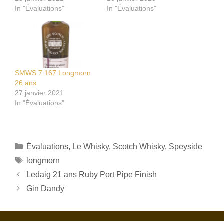
In "Évaluations"
In "Évaluations"
SMWS 7.167 Longmorn
26 ans
27 janvier 2021
In "Évaluations"
Catégories
Évaluations
,
Le Whisky
,
Scotch Whisky
,
Speyside
Étiquettes
longmorn
Ledaig 21 ans Ruby Port Pipe Finish
Gin Dandy