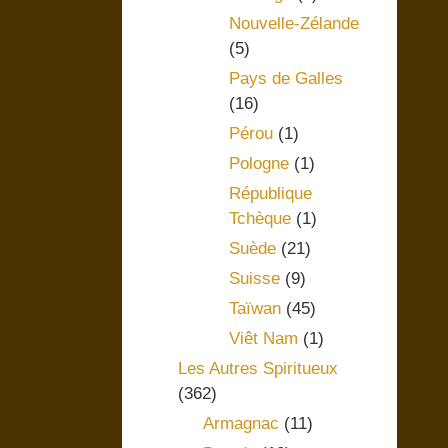
Nouvelle-Zélande
(5)
Pays de Galles
(16)
Pérou
(1)
Pologne
(1)
République
Tchèque
(1)
Suède
(21)
Suisse
(9)
Taïwan
(45)
Viêt Nam
(1)
Les Autres Spiritueux
(362)
Armagnac
(11)