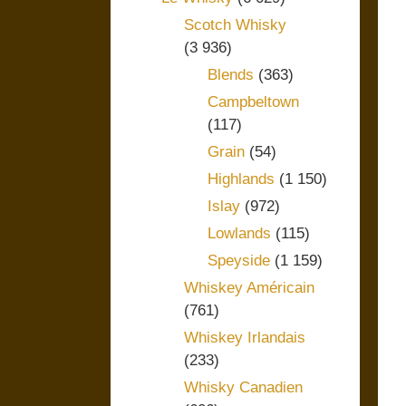
Scotch Whisky
(3 936)
Blends
(363)
Campbeltown
(117)
Grain
(54)
Highlands
(1 150)
Islay
(972)
Lowlands
(115)
Speyside
(1 159)
Whiskey Américain
(761)
Whiskey Irlandais
(233)
Whisky Canadien