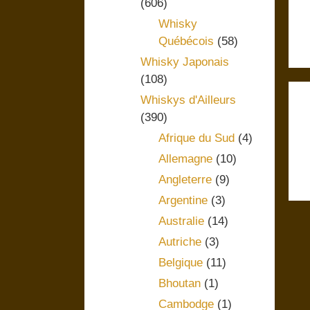
(606)
Whisky
Québécois
(58)
Whisky Japonais
(108)
Whiskys d'Ailleurs
(390)
Afrique du Sud
(4)
Allemagne
(10)
Angleterre
(9)
Argentine
(3)
Australie
(14)
Autriche
(3)
Belgique
(11)
Bhoutan
(1)
Cambodge
(1)