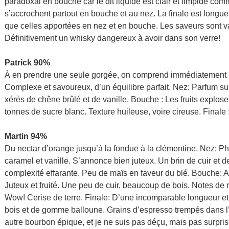
paradoxal en bouche car le dit liquide est clair et limpide co
s’accrochent partout en bouche et au nez. La finale est longue
que celles apportées en nez et en bouche. Les saveurs sont va
Définitivement un whisky dangereux à avoir dans son verre!
Patrick 90%
À en prendre une seule gorgée, on comprend immédiatement l
Complexe et savoureux, d’un équilibre parfait. Nez: Parfum sub
xérès de chêne brûlé et de vanille. Bouche : Les fruits explose
tonnes de sucre blanc. Texture huileuse, voire cireuse. Finale
Martin 94%
Du nectar d’orange jusqu’à la fondue à la clémentine. Nez: 
caramel et vanille. S’annonce bien juteux. Un brin de cuir et d
complexité effarante. Peu de maïs en faveur du blé. Bouche: As
Juteux et fruité. Une peu de cuir, beaucoup de bois. Notes de r
Wow! Cerise de terre. Finale: D’une incomparable longueur et 
bois et de gomme balloune. Grains d’espresso trempés dans l’c
autre bourbon épique, et je ne suis pas déçu, mais pas surpri