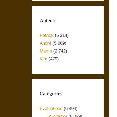
Auteurs
Patrick
(5 214)
André
(5 069)
Martin
(2 742)
Kim
(479)
Catégories
Évaluations
(6 404)
Le Whisky
(6 029)