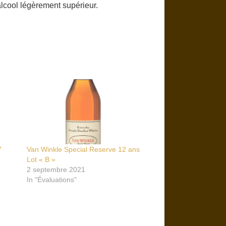
lcool légèrement supérieur.
7
Van Winkle Special Reserve 12 ans
Lot « B »
2 septembre 2021
In "Évaluations"