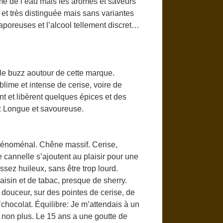
mme de l’eau mais les arômes et saveurs
 et très distinguée mais sans variantes
poreuses et l’alcool tellement discret…
e buzz aoutour de cette marque.
lime et intense de cerise, voire de
nt et libèrent quelques épices et des
 : Longue et savoureuse.
Phénoménal. Chêne massif. Cerise,
e cannelle s’ajoutent au plaisir pour une
sez huileux, sans être trop lourd.
aisin et de tabac, presque de sherry.
douceur, sur des pointes de cerise, de
hocolat. Équilibre: Je m’attendais à un
s non plus. Le 15 ans a une goutte de