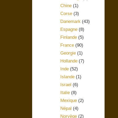
Chine
(1)
Corse
(3)
Danemark
(43)
Espagne
(8)
Finlande
(5)
France
(90)
Georgie
(1)
Hollande
(7)
Inde
(52)
Islande
(1)
Israel
(6)
Italie
(8)
Mexique
(2)
Népal
(4)
Norvège
(2)