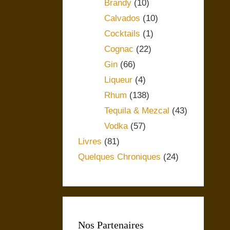
Brandy
(10)
Calvados
(10)
Cocktails
(1)
Cognac
(22)
Gin
(66)
Liqueur
(4)
Rhum
(138)
Tequila & Mezcal
(43)
Vodka
(57)
Livres
(81)
Quelques Chroniques
(24)
Nos Partenaires