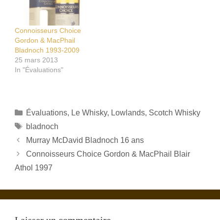
Connoisseurs Choice
Gordon & MacPhail
Bladnoch 1993-2009
25 mars 2013
In "Évaluations"
Catégories
Évaluations
,
Le Whisky
,
Lowlands
,
Scotch Whisky
Étiquettes
bladnoch
Murray McDavid Bladnoch 16 ans
Connoisseurs Choice Gordon & MacPhail Blair
Athol 1997