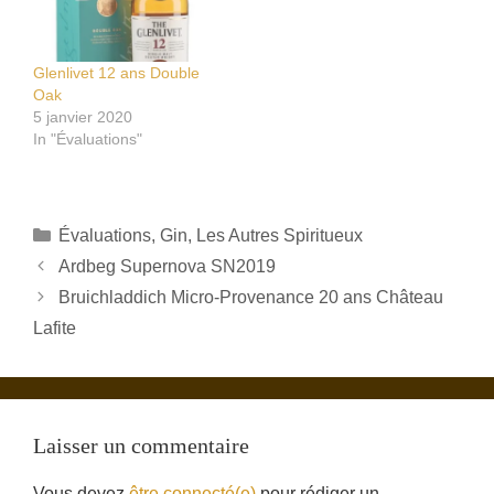
Glenlivet 12 ans Double
Oak
5 janvier 2020
In "Évaluations"
Catégories
Évaluations
,
Gin
,
Les Autres Spiritueux
Ardbeg Supernova SN2019
Bruichladdich Micro-Provenance 20 ans Château
Lafite
Laisser un commentaire
Vous devez
être connecté(e)
pour rédiger un