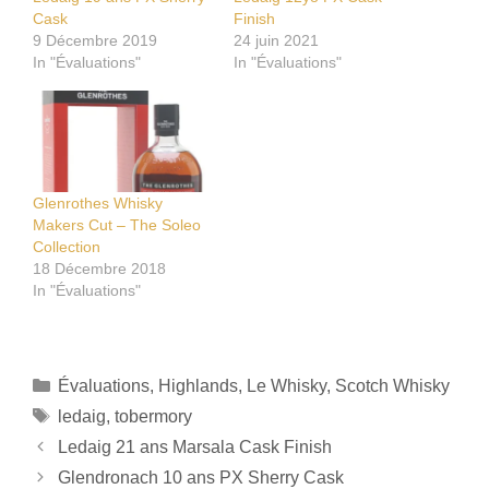
Cask
Finish
9 Décembre 2019
24 juin 2021
In "Évaluations"
In "Évaluations"
Glenrothes Whisky
Makers Cut – The Soleo
Collection
18 Décembre 2018
In "Évaluations"
Catégories
Évaluations
,
Highlands
,
Le Whisky
,
Scotch Whisky
Étiquettes
ledaig
,
tobermory
Ledaig 21 ans Marsala Cask Finish
Glendronach 10 ans PX Sherry Cask