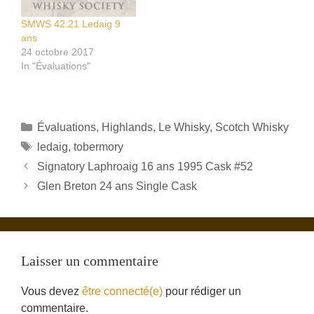
SMWS 42.21 Ledaig 9
ans
24 octobre 2017
In "Évaluations"
Catégories
Évaluations
,
Highlands
,
Le Whisky
,
Scotch Whisky
Étiquettes
ledaig
,
tobermory
Signatory Laphroaig ‪16 ans 1995 Cask #52
Glen Breton 24 ans Single Cask
Laisser un commentaire
Vous devez
être connecté(e)
pour rédiger un
commentaire.