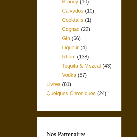
Brandy
(10)
Calvados
(10)
Cocktails
(1)
Cognac
(22)
Gin
(66)
Liqueur
(4)
Rhum
(138)
Tequila & Mezcal
(43)
Vodka
(57)
Livres
(81)
Quelques Chroniques
(24)
Nos Partenaires