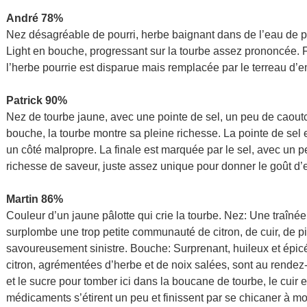
André 78%
Nez désagréable de pourri, herbe baignant dans de l’eau de p
Light en bouche, progressant sur la tourbe assez prononcée. F
l’herbe pourrie est disparue mais remplacée par le terreau d’
Patrick 90%
Nez de tourbe jaune, avec une pointe de sel, un peu de caoutc
bouche, la tourbe montre sa pleine richesse. La pointe de sel es
un côté malpropre. La finale est marquée par le sel, avec un p
richesse de saveur, juste assez unique pour donner le goût d’e
Martin 86%
Couleur d’un jaune pâlotte qui crie la tourbe. Nez: Une traîné
surplombe une trop petite communauté de citron, de cuir, de pin
savoureusement sinistre. Bouche: Surprenant, huileux et épic
citron, agrémentées d’herbe et de noix salées, sont au rendez-v
et le sucre pour tomber ici dans la boucane de tourbe, le cuir et
médicaments s’étirent un peu et finissent par se chicaner à mo