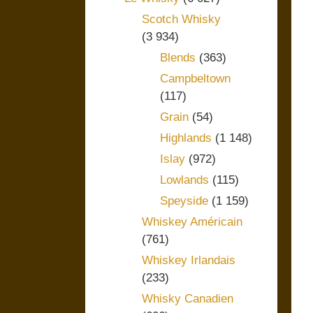
Scotch Whisky
(3 934)
Blends
(363)
Campbeltown
(117)
Grain
(54)
Highlands
(1 148)
Islay
(972)
Lowlands
(115)
Speyside
(1 159)
Whiskey Américain
(761)
Whiskey Irlandais
(233)
Whisky Canadien