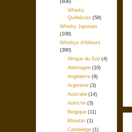
(606)
Whisky
Québécois
(58)
Whisky Japonais
(108)
Whiskys d'Ailleurs
(390)
Afrique du Sud
(4)
Allemagne
(10)
Angleterre
(9)
Argentine
(3)
Australie
(14)
Autriche
(3)
Belgique
(11)
Bhoutan
(1)
Cambodge
(1)