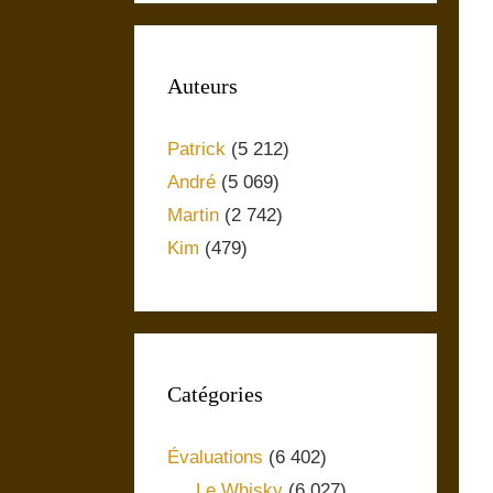
Auteurs
Patrick
(5 212)
André
(5 069)
Martin
(2 742)
Kim
(479)
Catégories
Évaluations
(6 402)
Le Whisky
(6 027)