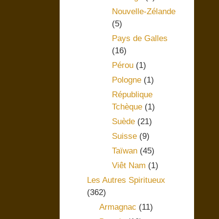
Nouvelle-Zélande
(5)
Pays de Galles
(16)
Pérou
(1)
Pologne
(1)
République
Tchèque
(1)
Suède
(21)
Suisse
(9)
Taïwan
(45)
Viêt Nam
(1)
Les Autres Spiritueux
(362)
Armagnac
(11)