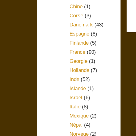
Chine
(1)
Corse
(3)
Danemark
(43)
Espagne
(8)
Finlande
(5)
France
(90)
Georgie
(1)
Hollande
(7)
Inde
(52)
Islande
(1)
Israel
(6)
Italie
(8)
Mexique
(2)
Népal
(4)
Norvège
(2)