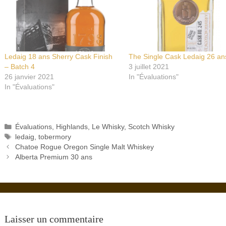
Ledaig 18 ans Sherry Cask Finish
The Single Cask Ledaig 26 an
– Batch 4
3 juillet 2021
26 janvier 2021
In "Évaluations"
In "Évaluations"
Catégories
Évaluations
,
Highlands
,
Le Whisky
,
Scotch Whisky
Étiquettes
ledaig
,
tobermory
Chatoe Rogue Oregon Single Malt Whiskey
Alberta Premium 30 ans
Laisser un commentaire