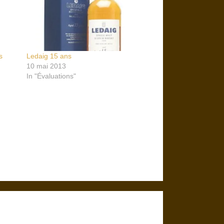
s
Ledaig 15 ans
10 mai 2013
In "Évaluations"