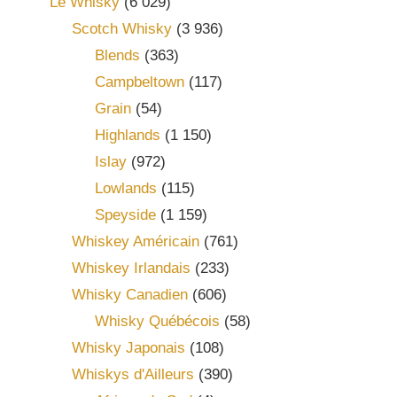
Le Whisky
(6 029)
Scotch Whisky
(3 936)
Blends
(363)
Campbeltown
(117)
Grain
(54)
Highlands
(1 150)
Islay
(972)
Lowlands
(115)
Speyside
(1 159)
Whiskey Américain
(761)
Whiskey Irlandais
(233)
Whisky Canadien
(606)
Whisky Québécois
(58)
Whisky Japonais
(108)
Whiskys d'Ailleurs
(390)