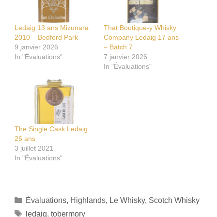
Ledaig 13 ans Mizunara
That Boutique-y Whisky
2010 – Bedford Park
Company Ledaig 17 ans
9 janvier 2026
– Batch 7
In "Évaluations"
7 janvier 2026
In "Évaluations"
The Single Cask Ledaig
26 ans
3 juillet 2021
In "Évaluations"
Catégories
Évaluations
,
Highlands
,
Le Whisky
,
Scotch Whisky
Étiquettes
ledaig
,
tobermory