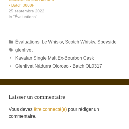
• Batch 0808F
25 septembre 2022
In "Évaluations"
Catégories
Évaluations
,
Le Whisky
,
Scotch Whisky
,
Speyside
Étiquettes
glenlivet
Kavalan Single Malt Ex-Bourbon Cask
Glenlivet Nàdurra Oloroso • Batch OL0317
Laisser un commentaire
Vous devez
être connecté(e)
pour rédiger un
commentaire.