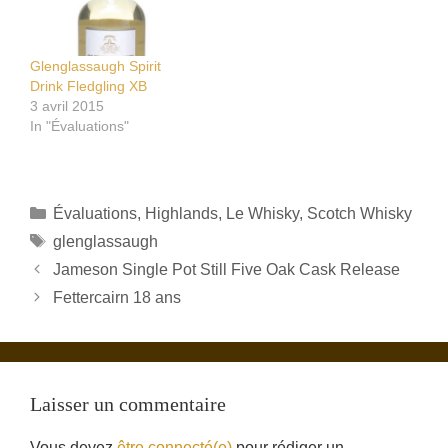
Glenglassaugh Spirit
Drink Fledgling XB
3 avril 2015
In "Évaluations"
Catégories
Évaluations
,
Highlands
,
Le Whisky
,
Scotch Whisky
Étiquettes
glenglassaugh
Jameson Single Pot Still Five Oak Cask Release
Fettercairn 18 ans
Laisser un commentaire
Vous devez
être connecté(e)
pour rédiger un