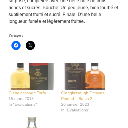
surprise, complétée avec une belle note de fruits
riches et sucrés. Bouche: Un peu jeune, bien tourbé et
subtilement fruité et sucré. Finale: D’une belle
longueur, fumée et légèrement fruitée.
Partager :
Glenglassaugh Torfa
Glenglassaugh Octaves
15 mars 2015
Peated – Batch 2
In "Évaluations"
20 janvier 2023
In "Évaluations"