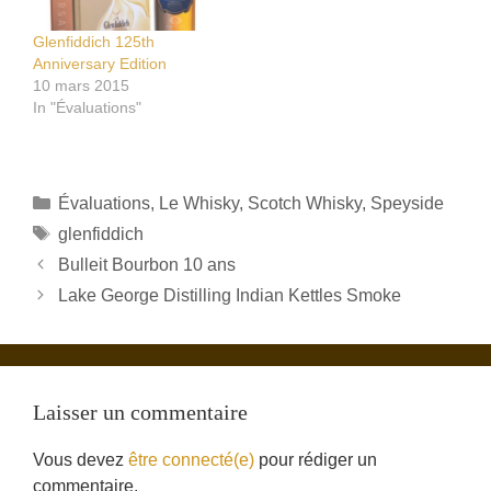
Glenfiddich 125th
Anniversary Edition
10 mars 2015
In "Évaluations"
Catégories
Évaluations
,
Le Whisky
,
Scotch Whisky
,
Speyside
Étiquettes
glenfiddich
Bulleit Bourbon 10 ans
Lake George Distilling Indian Kettles Smoke
Laisser un commentaire
Vous devez
être connecté(e)
pour rédiger un
commentaire.