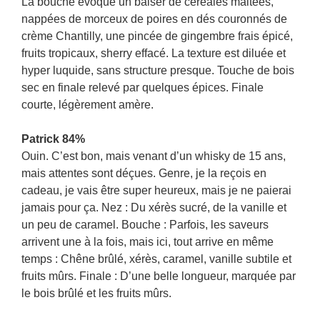
La bouche évoque un baiser de céréales maltées,
nappées de morceux de poires en dés couronnés de
crème Chantilly, une pincée de gingembre frais épicé,
fruits tropicaux, sherry effacé. La texture est diluée et
hyper luquide, sans structure presque. Touche de bois
sec en finale relevé par quelques épices. Finale
courte, légèrement amère.
Patrick 84%
Ouin. C’est bon, mais venant d’un whisky de 15 ans,
mais attentes sont déçues. Genre, je la reçois en
cadeau, je vais être super heureux, mais je ne paierai
jamais pour ça. Nez : Du xérès sucré, de la vanille et
un peu de caramel. Bouche : Parfois, les saveurs
arrivent une à la fois, mais ici, tout arrive en même
temps : Chêne brûlé, xérès, caramel, vanille subtile et
fruits mûrs. Finale : D’une belle longueur, marquée par
le bois brûlé et les fruits mûrs.