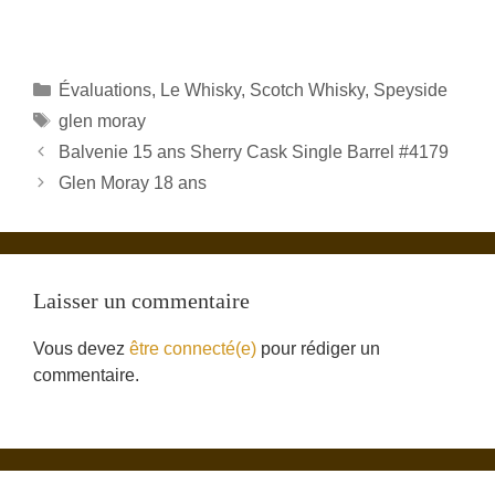
Catégories
Évaluations
,
Le Whisky
,
Scotch Whisky
,
Speyside
Étiquettes
glen moray
Balvenie 15 ans Sherry Cask Single Barrel #4179
Glen Moray 18 ans
Laisser un commentaire
Vous devez
être connecté(e)
pour rédiger un
commentaire.