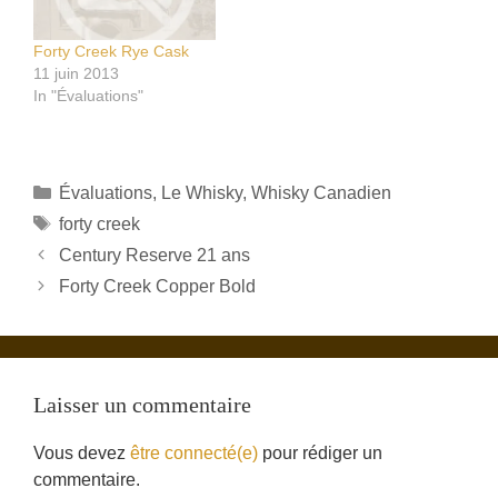
Forty Creek Rye Cask
11 juin 2013
In "Évaluations"
Catégories
Évaluations
,
Le Whisky
,
Whisky Canadien
Étiquettes
forty creek
Century Reserve 21 ans
Forty Creek Copper Bold
Laisser un commentaire
Vous devez
être connecté(e)
pour rédiger un
commentaire.