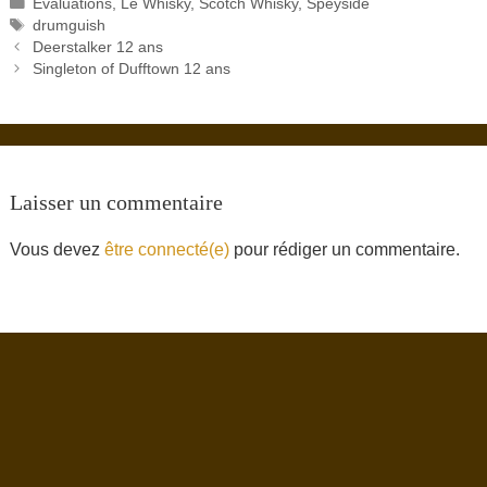
Catégories
Évaluations
,
Le Whisky
,
Scotch Whisky
,
Speyside
Étiquettes
drumguish
Deerstalker 12 ans
Singleton of Dufftown 12 ans
Laisser un commentaire
Vous devez
être connecté(e)
pour rédiger un commentaire.