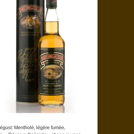
Dégust: Mentholé, légère fumée,