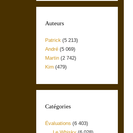
Auteurs
Patrick
(5 213)
André
(5 069)
Martin
(2 742)
Kim
(479)
Catégories
Évaluations
(6 403)
Le Whisky
(6 028)