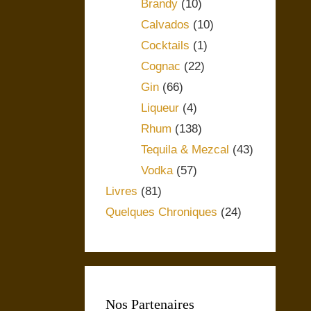
Brandy
(10)
Calvados
(10)
Cocktails
(1)
Cognac
(22)
Gin
(66)
Liqueur
(4)
Rhum
(138)
Tequila & Mezcal
(43)
Vodka
(57)
Livres
(81)
Quelques Chroniques
(24)
Nos Partenaires