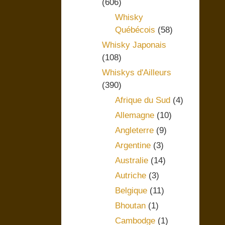
(606)
Whisky
Québécois
(58)
Whisky Japonais
(108)
Whiskys d'Ailleurs
(390)
Afrique du Sud
(4)
Allemagne
(10)
Angleterre
(9)
Argentine
(3)
Australie
(14)
Autriche
(3)
Belgique
(11)
Bhoutan
(1)
Cambodge
(1)