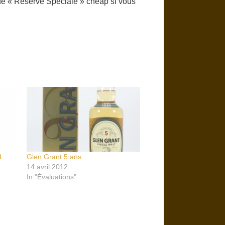
ir de « Réserve Spéciale » cheap si vous
d
Glen Grant 5 ans
14 avril 2012
In "Évaluations"