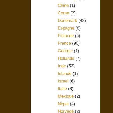
Chine
(1)
Corse
(3)
Danemark
(43)
Espagne
(8)
Finlande
(5)
France
(90)
Georgie
(1)
Hollande
(7)
Inde
(52)
Islande
(1)
Israel
(6)
Italie
(8)
Mexique
(2)
Népal
(4)
Norvège
(2)