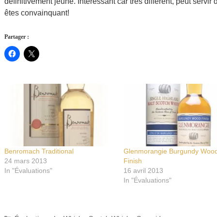
définitivement jeune. Intéressant car très différent, peut serv
êtes convainquant!
Partager :
Benromach Traditional
Glenmorangie Burgundy Woo
24 mars 2013
Finish
In "Évaluations"
16 avril 2013
In "Évaluations"