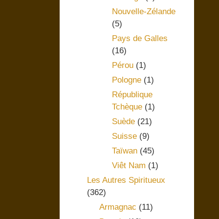
Nouvelle-Zélande
(5)
Pays de Galles
(16)
Pérou
(1)
Pologne
(1)
République
Tchèque
(1)
Suède
(21)
Suisse
(9)
Taïwan
(45)
Viêt Nam
(1)
Les Autres Spiritueux
(362)
Armagnac
(11)