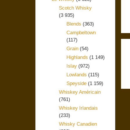
Scotch Whisky
(3 935)
Blends
(363)
Campbeltown
(117)
Grain
(54)
Highlands
(1 149)
Islay
(972)
Lowlands
(115)
Speyside
(1 159)
Whiskey Américain
(761)
Whiskey Irlandais
(233)
Whisky Canadien