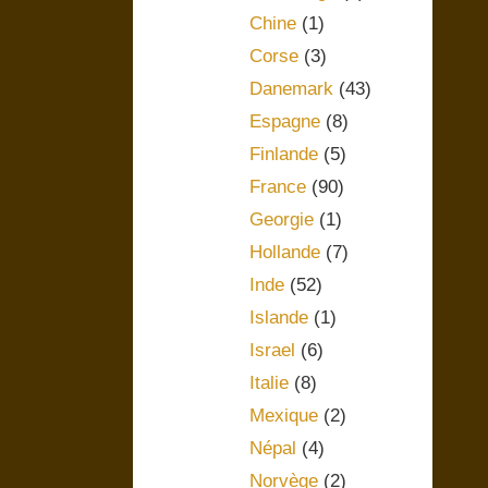
Chine
(1)
Corse
(3)
Danemark
(43)
Espagne
(8)
Finlande
(5)
France
(90)
Georgie
(1)
Hollande
(7)
Inde
(52)
Islande
(1)
Israel
(6)
Italie
(8)
Mexique
(2)
Népal
(4)
Norvège
(2)