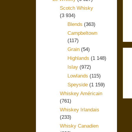
Scotch Whisky
(3 934)
Blends
(363)
Campbeltown
(117)
Grain
(54)
Highlands
(1 148)
Islay
(972)
Lowlands
(115)
Speyside
(1 159)
Whiskey Américain
(761)
Whiskey Irlandais
(233)
Whisky Canadien