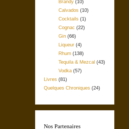
Brandy
(10)
Calvados
(10)
Cocktails
(1)
Cognac
(22)
Gin
(66)
Liqueur
(4)
Rhum
(138)
Tequila & Mezcal
(43)
Vodka
(57)
Livres
(81)
Quelques Chroniques
(24)
Nos Partenaires