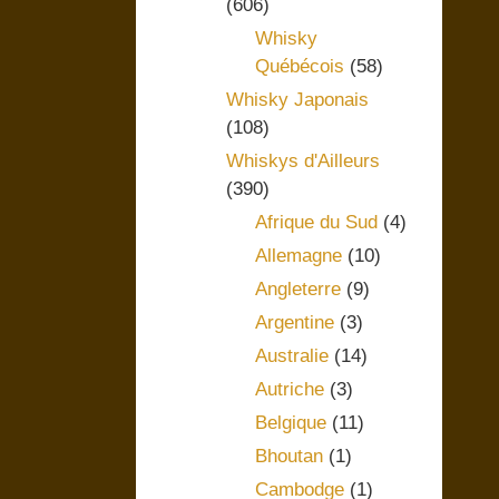
(606)
Whisky
Québécois
(58)
Whisky Japonais
(108)
Whiskys d'Ailleurs
(390)
Afrique du Sud
(4)
Allemagne
(10)
Angleterre
(9)
Argentine
(3)
Australie
(14)
Autriche
(3)
Belgique
(11)
Bhoutan
(1)
Cambodge
(1)