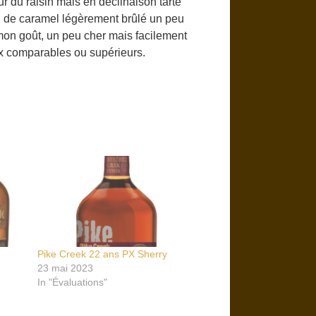
ur du raisin mais en déclinaison tarte
an de caramel légèrement brûlé un peu
mon goût, un peu cher mais facilement
ix comparables ou supérieurs.
Pike Creek 22 ans PX Sherry
23 mai 2023
In "Évaluations"