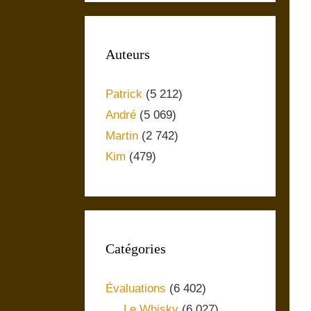
Auteurs
Patrick
(5 212)
André
(5 069)
Martin
(2 742)
Kim
(479)
Catégories
Évaluations
(6 402)
Le Whisky
(6 027)