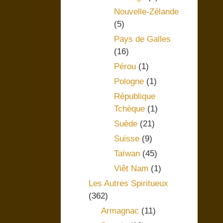
Nouvelle-Zélande
(5)
Pays de Galles
(16)
Pérou
(1)
Pologne
(1)
République
Tchèque
(1)
Suède
(21)
Suisse
(9)
Taïwan
(45)
Viêt Nam
(1)
Les Autres Spiritueux
(362)
Armagnac
(11)