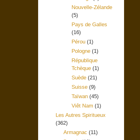
Nouvelle-Zélande
(5)
Pays de Galles
(16)
Pérou
(1)
Pologne
(1)
République
Tchèque
(1)
Suède
(21)
Suisse
(9)
Taïwan
(45)
Viêt Nam
(1)
Les Autres Spiritueux
(362)
Armagnac
(11)