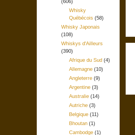
(606)
Whisky
Québécois
(58)
Whisky Japonais
(108)
Whiskys d'Ailleurs
(390)
Afrique du Sud
(4)
Allemagne
(10)
Angleterre
(9)
Argentine
(3)
Australie
(14)
Autriche
(3)
Belgique
(11)
Bhoutan
(1)
Cambodge
(1)