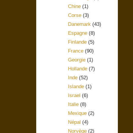
Chine
(1)
Corse
(3)
Danemark
(43)
Espagne
(8)
Finlande
(5)
France
(90)
Georgie
(1)
Hollande
(7)
Inde
(52)
Islande
(1)
Israel
(6)
Italie
(8)
Mexique
(2)
Népal
(4)
Norvège
(2)