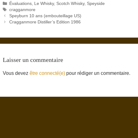
Catégories
Évaluations
,
Le Whisky
,
Scotch Whisky
,
Speyside
Étiquettes
cragganmore
Speyburn 10 ans (embouteillage US)
Cragganmore Distiller’s Edition 1986
Laisser un commentaire
Vous devez
être connecté(e)
pour rédiger un commentaire.