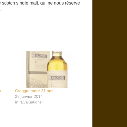
e scotch single malt, qui ne nous réserve
s.
n
Cragganmore 21 ans
23 janvier 2014
In "Évaluations"