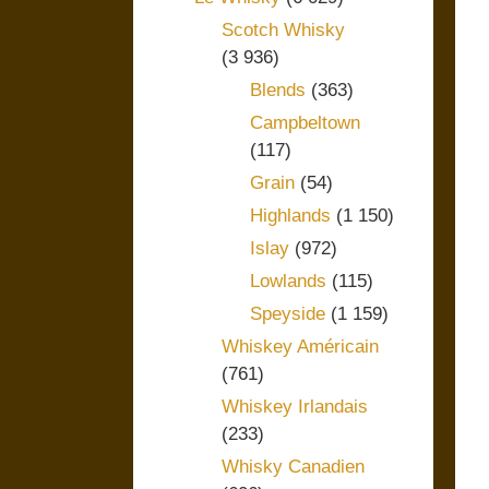
Scotch Whisky
(3 936)
Blends
(363)
Campbeltown
(117)
Grain
(54)
Highlands
(1 150)
Islay
(972)
Lowlands
(115)
Speyside
(1 159)
Whiskey Américain
(761)
Whiskey Irlandais
(233)
Whisky Canadien