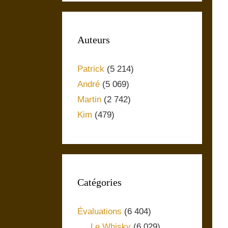
Auteurs
Patrick
(5 214)
André
(5 069)
Martin
(2 742)
Kim
(479)
Catégories
Évaluations
(6 404)
Le Whisky
(6 029)