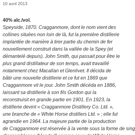
10 avril 2013
40% alc./vol.
Speyside, 1870. Cragganmore, dont le nom vient des
collines situées non loin de là, fut la première distillerie
implantée de manière à tirer partie du chemin de fer
nouvellement construit dans la vallée de la Spey (et
démantelé depuis). John Smith, qui passait pour être le
plus grand distillateur de son temps, avait travaillé
notamment chez Macallan et Glenlivet. Il décida de
bâtir une nouvelle distillerie et ce fut en 1869 que
Cragganmore vit le jour. John Smith décéda en 1886,
laissant sa distillerie à son fils Gordon qui la
reconstruisit en grande partie en 1901. En 1923, la
distillerie devint « Cragganmore Distillery Co. Ltd. »,
une branche de « White Horse distillers Ltd. » ; elle fut
agrandie en 1964. La majeure partie de la production
de Cragganmore est réservée à la vente sous la forme de single 