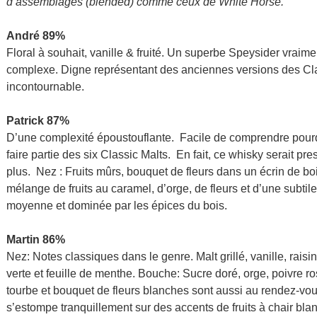
d’assemblages (blended) comme ceux de White Horse.
André 89%
Floral à souhait, vanille & fruité. Un superbe Speysider vraim
complexe. Digne représentant des anciennes versions des Cla
incontournable.
Patrick 87%
D’une complexité époustouflante. Facile de comprendre pourq
faire partie des six Classic Malts. En fait, ce whisky serait p
plus. Nez : Fruits mûrs, bouquet de fleurs dans un écrin de b
mélange de fruits au caramel, d’orge, de fleurs et d’une subti
moyenne et dominée par les épices du bois.
Martin 86%
Nez: Notes classiques dans le genre. Malt grillé, vanille, rais
verte et feuille de menthe. Bouche: Sucre doré, orge, poivre ros
tourbe et bouquet de fleurs blanches sont aussi au rendez-vo
s’estompe tranquillement sur des accents de fruits à chair bla