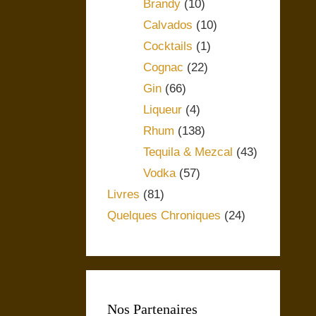
Brandy
(10)
Calvados
(10)
Cocktails
(1)
Cognac
(22)
Gin
(66)
Liqueur
(4)
Rhum
(138)
Tequila & Mezcal
(43)
Vodka
(57)
Livres
(81)
Quelques Chroniques
(24)
Nos Partenaires