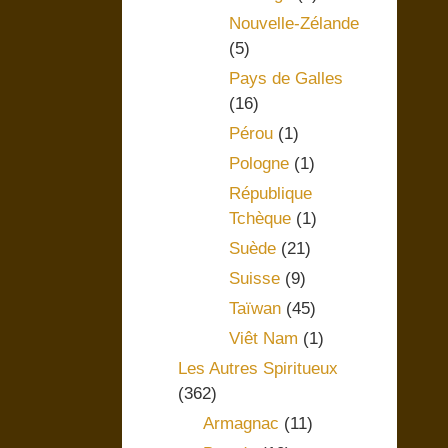
Nouvelle-Zélande
(5)
Pays de Galles
(16)
Pérou
(1)
Pologne
(1)
République
Tchèque
(1)
Suède
(21)
Suisse
(9)
Taïwan
(45)
Viêt Nam
(1)
Les Autres Spiritueux
(362)
Armagnac
(11)