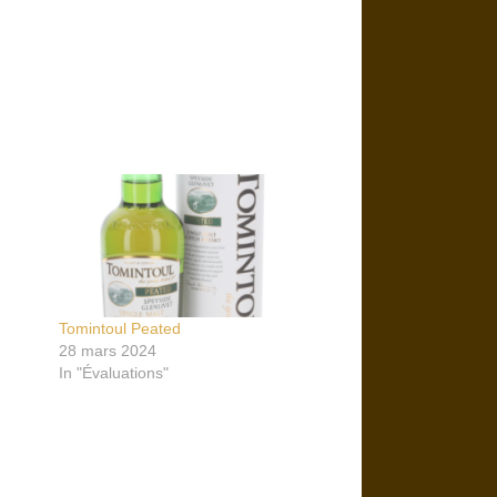
Tomintoul Peated
28 mars 2024
In "Évaluations"