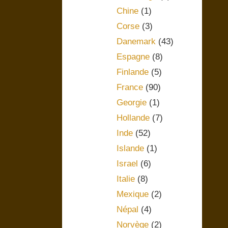
Chine
(1)
Corse
(3)
Danemark
(43)
Espagne
(8)
Finlande
(5)
France
(90)
Georgie
(1)
Hollande
(7)
Inde
(52)
Islande
(1)
Israel
(6)
Italie
(8)
Mexique
(2)
Népal
(4)
Norvège
(2)