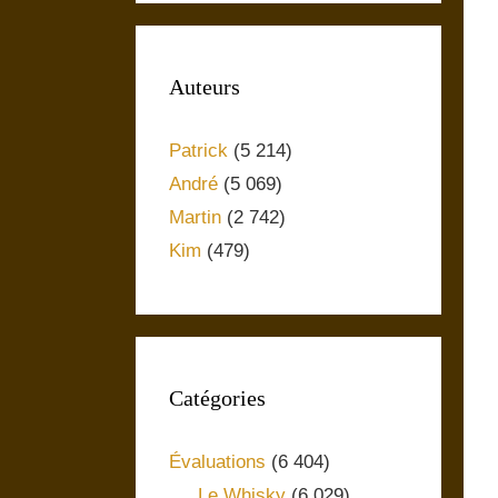
Auteurs
Patrick
(5 214)
André
(5 069)
Martin
(2 742)
Kim
(479)
Catégories
Évaluations
(6 404)
Le Whisky
(6 029)