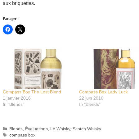
aux briquettes.
Partager :
Compass Box The Lost Blend
Compass Box Lady Luck
1 janvier 2016
22 juin 2016
In "Blends"
In "Blends"
Catégories
Blends
,
Évaluations
,
Le Whisky
,
Scotch Whisky
Étiquettes
compass box