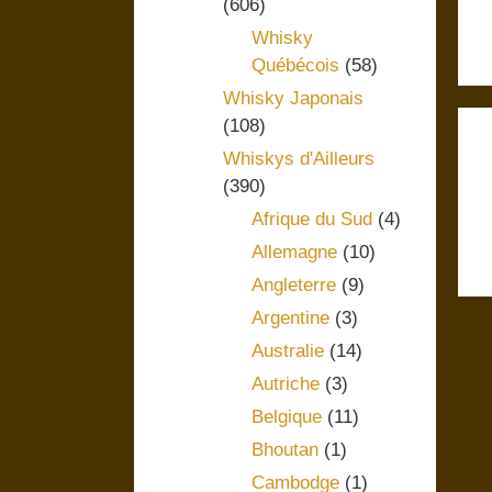
(606)
Whisky
Québécois
(58)
Whisky Japonais
(108)
Whiskys d'Ailleurs
(390)
Afrique du Sud
(4)
Allemagne
(10)
Angleterre
(9)
Argentine
(3)
Australie
(14)
Autriche
(3)
Belgique
(11)
Bhoutan
(1)
Cambodge
(1)