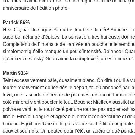
charmes. J’aime mieux que l’édition régulière. Une belle faç
anniversaire de l’édition phare.
Patrick 86%
Nez: Ok, pas de surprise! Tourbe, tourbe et fumée! Bouche : T
superbe mélange d’épices. La sensation, très huileuse, donne l
Compte tenu de l’intensité de l’arrivée en bouche, elle semb
simplement qu’elle manque un peu d’intensité. Balance : Quan
qu’aimer ce whisky. Si on aime la complexité, on est mieux d’all
Martin 91%
Teint excessivement pâle, quasiment blanc. On dirait qu’il a vu
tourbe relativement douce dès le départ, tel qu’annoncé par la
levé, une cascade de beurre de pommes, de bacon fumé et de va
côté minéral vient boucler le tout. Bouche: Mielleux aussitôt 
poivre et vanille, le tout ficelé par une tourbe pas trop envahis
finale. Finale: Longue et agréable, entrelacée de tourbe et de
bouche. Équilibre: Une nette plus-value sur l’édition originale
doux et sournois. Un peated pour l’été, un apéro torqué pend