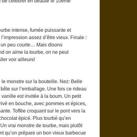
on de célébrer en beauté le 10eme
ourbe intense, fumée puissante et
’impression assez d’être vieux. Finale :
le un peu courte… Mais disons
d on aime la tourbe, on ne peut
er voir ailleurs!
 le monstre sur la bouteille. Nez: Belle
 bête sur l’emballage. Une fois ce rideau
nille est invitée à la boum. Un petit
arrivé en bouche, avec pommes et épices,
sante. Toffée croquant sur le pont vers la
 chocolat épicé. Plus tourbé qu’en
. Un vrai monstre de tourbe, mais plutôt
ant qu’on prépare un bon vieux barbecue