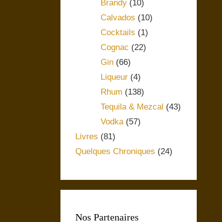
Brandy
(10)
Calvados
(10)
Cocktails
(1)
Cognac
(22)
Gin
(66)
Liqueur
(4)
Rhum
(138)
Tequila & Mezcal
(43)
Vodka
(57)
Livres
(81)
Quelques Chroniques
(24)
Nos Partenaires