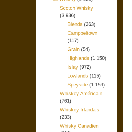
Scotch Whisky
(3 936)
Blends
(363)
Campbeltown
(117)
Grain
(54)
Highlands
(1 150)
Islay
(972)
Lowlands
(115)
Speyside
(1 159)
Whiskey Américain
(761)
Whiskey Irlandais
(233)
Whisky Canadien