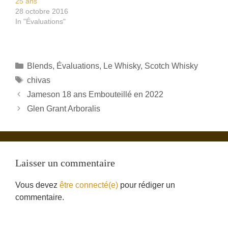
25 ans
28 octobre 2016
In "Évaluations"
Catégories
Blends
,
Évaluations
,
Le Whisky
,
Scotch Whisky
Étiquettes
chivas
Jameson 18 ans Embouteillé en 2022
Glen Grant Arboralis
Laisser un commentaire
Vous devez
être connecté(e)
pour rédiger un
commentaire.