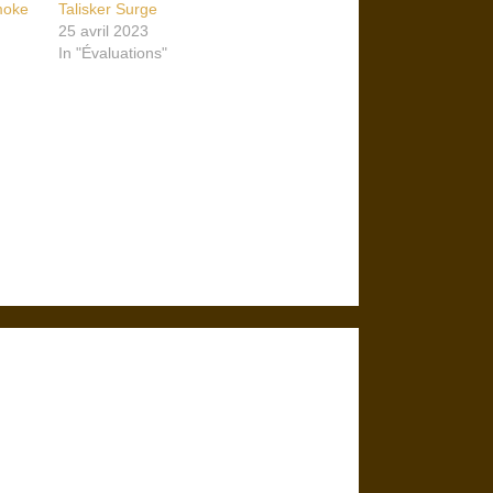
moke
Talisker Surge
25 avril 2023
In "Évaluations"