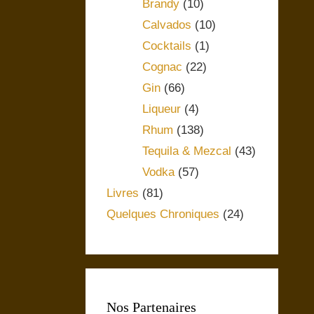
Brandy
(10)
Calvados
(10)
Cocktails
(1)
Cognac
(22)
Gin
(66)
Liqueur
(4)
Rhum
(138)
Tequila & Mezcal
(43)
Vodka
(57)
Livres
(81)
Quelques Chroniques
(24)
Nos Partenaires