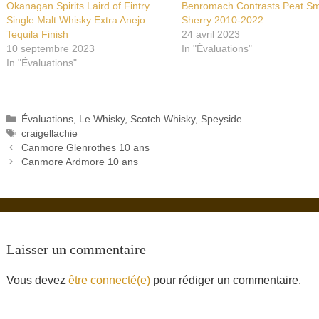
Okanagan Spirits Laird of Fintry
Benromach Contrasts Peat S
Single Malt Whisky Extra Anejo
Sherry 2010-2022
Tequila Finish
24 avril 2023
10 septembre 2023
In "Évaluations"
In "Évaluations"
Catégories
Évaluations
,
Le Whisky
,
Scotch Whisky
,
Speyside
Étiquettes
craigellachie
Canmore Glenrothes 10 ans
Canmore Ardmore 10 ans
Laisser un commentaire
Vous devez
être connecté(e)
pour rédiger un commentaire.