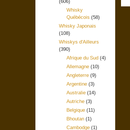
(606)
Whisky
Québécois
(58)
Whisky Japonais
(108)
Whiskys d'Ailleurs
(390)
Afrique du Sud
(4)
Allemagne
(10)
Angleterre
(9)
Argentine
(3)
Australie
(14)
Autriche
(3)
Belgique
(11)
Bhoutan
(1)
Cambodge
(1)