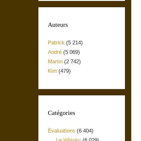
Auteurs
Patrick
(5 214)
André
(5 069)
Martin
(2 742)
Kim
(479)
Catégories
Évaluations
(6 404)
Le Whisky
(6 029)