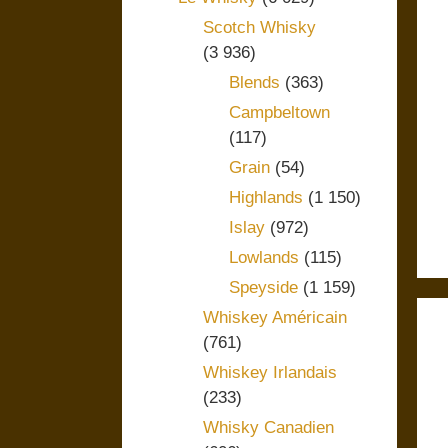
Scotch Whisky
(3 936)
Blends
(363)
Campbeltown
(117)
Grain
(54)
Highlands
(1 150)
Islay
(972)
Lowlands
(115)
Speyside
(1 159)
Whiskey Américain
(761)
Whiskey Irlandais
(233)
Whisky Canadien