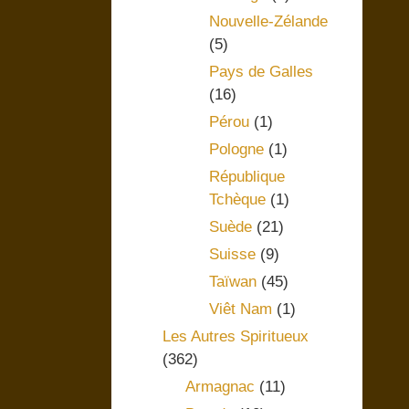
Nouvelle-Zélande
(5)
Pays de Galles
(16)
Pérou
(1)
Pologne
(1)
République
Tchèque
(1)
Suède
(21)
Suisse
(9)
Taïwan
(45)
Viêt Nam
(1)
Les Autres Spiritueux
(362)
Armagnac
(11)