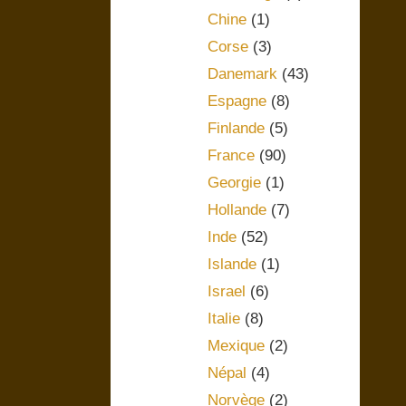
Chine
(1)
Corse
(3)
Danemark
(43)
Espagne
(8)
Finlande
(5)
France
(90)
Georgie
(1)
Hollande
(7)
Inde
(52)
Islande
(1)
Israel
(6)
Italie
(8)
Mexique
(2)
Népal
(4)
Norvège
(2)