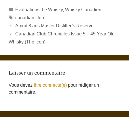
Catégories
Évaluations
,
Le Whisky
,
Whisky Canadien
Étiquettes
canadian club
Amrut 8 ans Master Distiller’s Reserve
Canadian Club Chronicles Issue 5 – 45 Year Old
Whisky (The Icon)
Laisser un commentaire
Vous devez
être connecté(e)
pour rédiger un
commentaire.