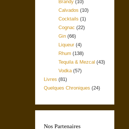
Brandy
(10)
Calvados
(10)
Cocktails
(1)
Cognac
(22)
Gin
(66)
Liqueur
(4)
Rhum
(138)
Tequila & Mezcal
(43)
Vodka
(57)
Livres
(81)
Quelques Chroniques
(24)
Nos Partenaires