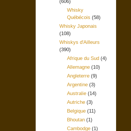
(606)
Whisky
Québécois
(58)
Whisky Japonais
(108)
Whiskys d'Ailleurs
(390)
Afrique du Sud
(4)
Allemagne
(10)
Angleterre
(9)
Argentine
(3)
Australie
(14)
Autriche
(3)
Belgique
(11)
Bhoutan
(1)
Cambodge
(1)