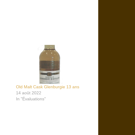
Old Malt Cask Glenburgie 13 ans
14 août 2022
In "Évaluations"