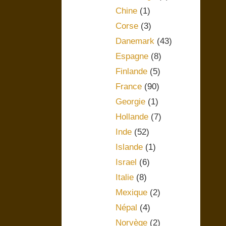
Chine
(1)
Corse
(3)
Danemark
(43)
Espagne
(8)
Finlande
(5)
France
(90)
Georgie
(1)
Hollande
(7)
Inde
(52)
Islande
(1)
Israel
(6)
Italie
(8)
Mexique
(2)
Népal
(4)
Norvège
(2)