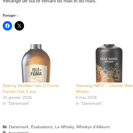
mélange de sucre venant du malt et du maïs.
Partager :
Nyborg Destilleri Isle of Fionia
Stauning HØST – Double Malt
Danish Oak 5 ans
Whisky
31 janvier 2026
6 mai 2026
In "Danemark"
In "Danemark"
Catégories
Danemark
,
Évaluations
,
Le Whisky
,
Whiskys d'Ailleurs
Étiquettes
braunstein