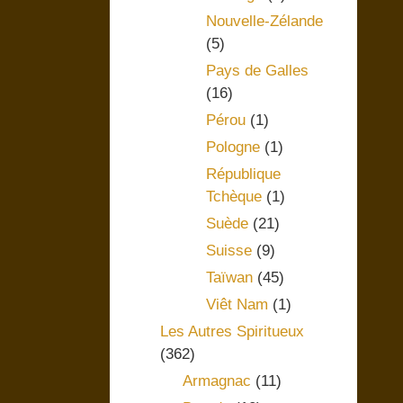
Nouvelle-Zélande
(5)
Pays de Galles
(16)
Pérou
(1)
Pologne
(1)
République
Tchèque
(1)
Suède
(21)
Suisse
(9)
Taïwan
(45)
Viêt Nam
(1)
Les Autres Spiritueux
(362)
Armagnac
(11)