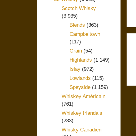
Scotch Whisky
(3 935)
Blends
(363)
Campbeltown
(117)
Grain
(54)
Highlands
(1 149)
Islay
(972)
Lowlands
(115)
Speyside
(1 159)
Whiskey Américain
(761)
Whiskey Irlandais
(233)
Whisky Canadien