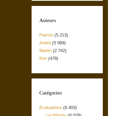
Auteurs
Patrick
(5 213)
André
(5 069)
Martin
(2 742)
Kim
(479)
Catégories
Évaluations
(6 403)
Le Whisky
(6 028)