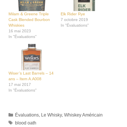
Milam & Greene Triple
Elk Rider Rye
Cask Blended Bourbon
7 octobre 2019
Whiskies
In "Évaluations"
16 mai 2023
In "Évaluations"
Wiser’s Last Barrels – 14
ans – Item A.A008
17 mai 2017
In "Évaluations"
Catégories
Évaluations
,
Le Whisky
,
Whiskey Américain
Étiquettes
blood oath