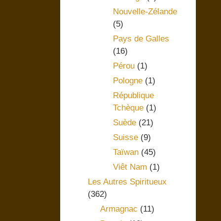
Nouvelle-Zélande
(5)
Pays de Galles
(16)
Pérou
(1)
Pologne
(1)
République
Tchèque
(1)
Suède
(21)
Suisse
(9)
Taïwan
(45)
Viêt Nam
(1)
Les Autres Spiritueux
(362)
Armagnac
(11)