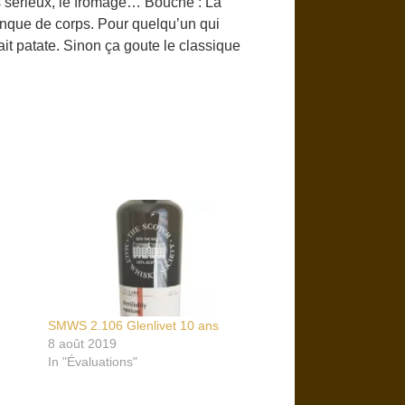
s sérieux, le fromage… Bouche : La
anque de corps. Pour quelqu’un qui
it patate. Sinon ça goute le classique
SMWS 2.106 Glenlivet 10 ans
8 août 2019
In "Évaluations"