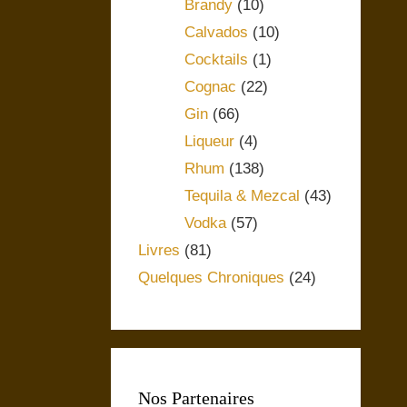
Brandy
(10)
Calvados
(10)
Cocktails
(1)
Cognac
(22)
Gin
(66)
Liqueur
(4)
Rhum
(138)
Tequila & Mezcal
(43)
Vodka
(57)
Livres
(81)
Quelques Chroniques
(24)
Nos Partenaires