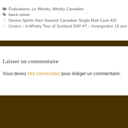
Catégories
Évaluations
,
Le Whisky
,
Whisky Canadien
Étiquettes
black velvet
Devine Spirits Glen Saanich Canadian Single Malt Cask #32
Costco – A Whisky Tour of Scotland DAY #7 – Invergordon 15 ans
Laisser un commentaire
Vous devez
être connecté(e)
pour rédiger un commentaire.