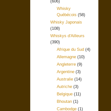
(606)
Whisky
Québécois
(58)
Whisky Japonais
(108)
Whiskys d'Ailleurs
(390)
Afrique du Sud
(4)
Allemagne
(10)
Angleterre
(9)
Argentine
(3)
Australie
(14)
Autriche
(3)
Belgique
(11)
Bhoutan
(1)
Cambodge
(1)