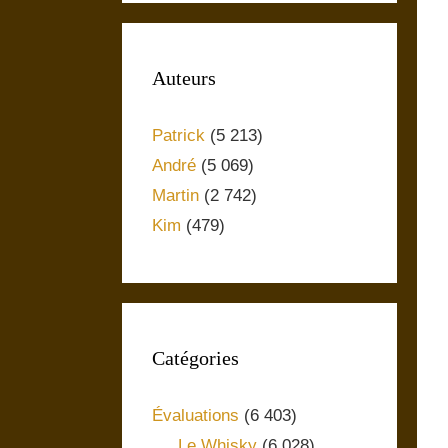
Auteurs
Patrick
(5 213)
André
(5 069)
Martin
(2 742)
Kim
(479)
Catégories
Évaluations
(6 403)
Le Whisky
(6 028)