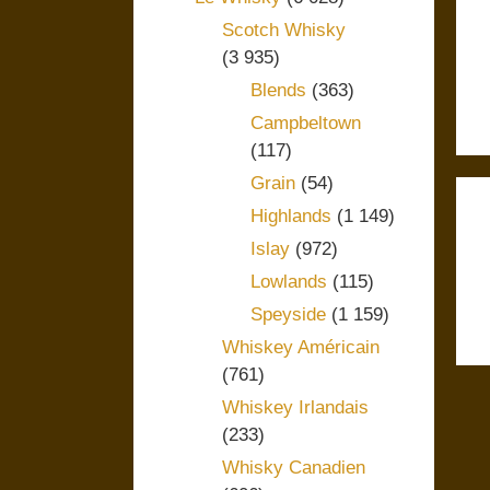
Scotch Whisky
(3 935)
Blends
(363)
Campbeltown
(117)
Grain
(54)
Highlands
(1 149)
Islay
(972)
Lowlands
(115)
Speyside
(1 159)
Whiskey Américain
(761)
Whiskey Irlandais
(233)
Whisky Canadien