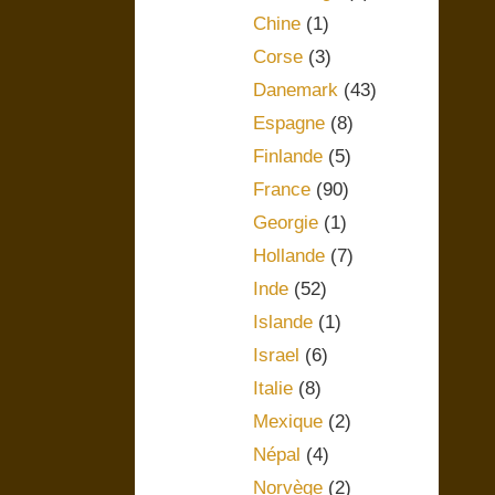
Chine
(1)
Corse
(3)
Danemark
(43)
Espagne
(8)
Finlande
(5)
France
(90)
Georgie
(1)
Hollande
(7)
Inde
(52)
Islande
(1)
Israel
(6)
Italie
(8)
Mexique
(2)
Népal
(4)
Norvège
(2)