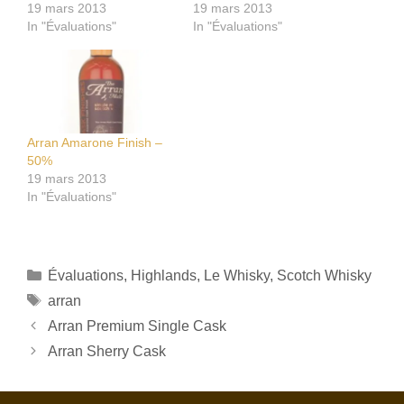
19 mars 2013
19 mars 2013
In "Évaluations"
In "Évaluations"
Arran Amarone Finish –
50%
19 mars 2013
In "Évaluations"
Catégories
Évaluations
,
Highlands
,
Le Whisky
,
Scotch Whisky
Étiquettes
arran
Arran Premium Single Cask
Arran Sherry Cask