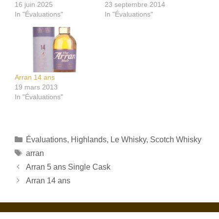
16 juin 2025
23 septembre 2014
In "Évaluations"
In "Évaluations"
Arran 14 ans
19 mars 2013
In "Évaluations"
Catégories
Évaluations
,
Highlands
,
Le Whisky
,
Scotch Whisky
Étiquettes
arran
Arran 5 ans Single Cask
Arran 14 ans