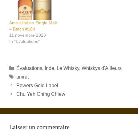
Amrut Indian Single Malt
– Batch #184
11 novembre 2023
In "Évaluations"
Catégories
Évaluations
,
Inde
,
Le Whisky
,
Whiskys d'Ailleurs
Étiquettes
amrut
Powers Gold Label
Chu Yeh Ching Chiew
Laisser un commentaire