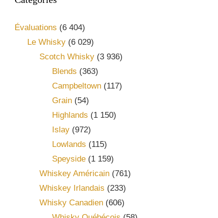
Évaluations
(6 404)
Le Whisky
(6 029)
Scotch Whisky
(3 936)
Blends
(363)
Campbeltown
(117)
Grain
(54)
Highlands
(1 150)
Islay
(972)
Lowlands
(115)
Speyside
(1 159)
Whiskey Américain
(761)
Whiskey Irlandais
(233)
Whisky Canadien
(606)
Whisky Québécois
(58)