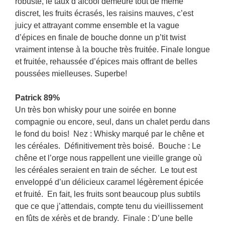
robuste, le taux d’alcool demeure tout de même
discret, les fruits écrasés, les raisins mauves, c’est
juicy et attrayant comme ensemble et la vague
d’épices en finale de bouche donne un p’tit twist
vraiment intense à la bouche très fruitée. Finale longue
et fruitée, rehaussée d’épices mais offrant de belles
poussées mielleuses. Superbe!
Patrick 89%
Un très bon whisky pour une soirée en bonne
compagnie ou encore, seul, dans un chalet perdu dans
le fond du bois! Nez : Whisky marqué par le chêne et
les céréales. Définitivement très boisé. Bouche : Le
chêne et l’orge nous rappellent une vieille grange où
les céréales seraient en train de sécher. Le tout est
enveloppé d’un délicieux caramel légèrement épicée
et fruité. En fait, les fruits sont beaucoup plus subtils
que ce que j’attendais, compte tenu du vieillissement
en fûts de xérès et de brandy. Finale : D’une belle