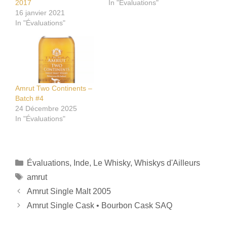
2017
In "Évaluations"
16 janvier 2021
In "Évaluations"
Amrut Two Continents –
Batch #4
24 Décembre 2025
In "Évaluations"
Catégories
Évaluations
,
Inde
,
Le Whisky
,
Whiskys d'Ailleurs
Étiquettes
amrut
Amrut Single Malt 2005
Amrut Single Cask • Bourbon Cask SAQ