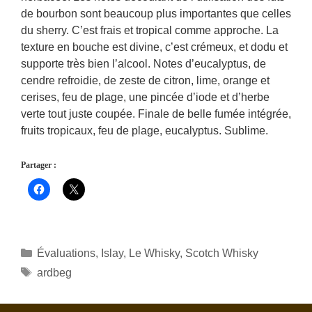
de bourbon sont beaucoup plus importantes que celles
du sherry. C’est frais et tropical comme approche. La
texture en bouche est divine, c’est crémeux, et dodu et
supporte très bien l’alcool. Notes d’eucalyptus, de
cendre refroidie, de zeste de citron, lime, orange et
cerises, feu de plage, une pincée d’iode et d’herbe
verte tout juste coupée. Finale de belle fumée intégrée,
fruits tropicaux, feu de plage, eucalyptus. Sublime.
Partager :
Catégories
Évaluations
,
Islay
,
Le Whisky
,
Scotch Whisky
Étiquettes
ardbeg