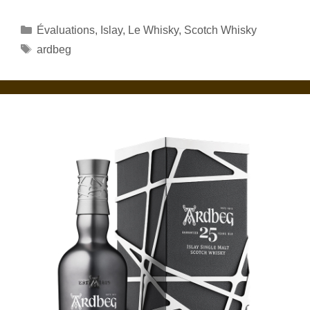
Catégories
Évaluations
,
Islay
,
Le Whisky
,
Scotch Whisky
Étiquettes
ardbeg