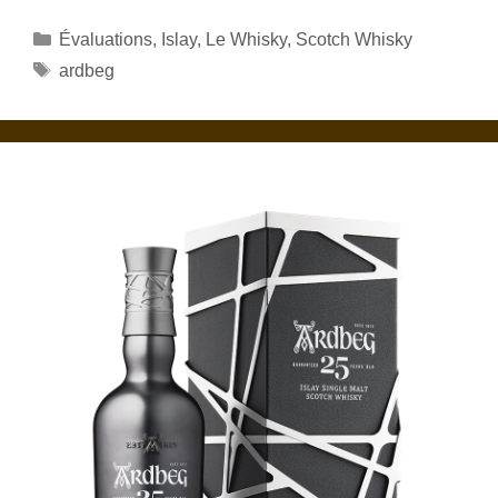
Catégories
Évaluations
,
Islay
,
Le Whisky
,
Scotch Whisky
Étiquettes
ardbeg