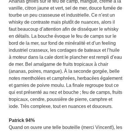
Ananas grillés sur le feu de camp, mangue, crème à la
vanille, citron jaune et vert, sel de mer, douce fumée de
tourbe un peu crasseuse et industrielle. Ce n’est un
whisky de contraste mais plutôt de nuances, alors il
faut beaucoup d’attention afin de disséquer le whisky
en détails. La bouche évoque le feu de camps sur le
bord de la mer, sur fond de minéralité et d’un feeling
industriel crasseux, les cordages de bateaux et l’huile
à moteur dans la cale dont le plancher est rempli d’eau
de mer. Bel amalgame de fruits tropicaux à chair
(ananas, poires, mangue). À la seconde gorgée, belle
notes mentholées et camphrées, herbacées également
et garnies de poivre moulu. La finale regroupe tout ce
qui est présenté au nez et bouche ; feu de camps, fruits
tropicaux, cendre, poussière de pierre, camphre et
iode. Très complexe, tout en nuances et douceurs.
Patrick 94%
Quand on ouvre une telle bouteille (merci Vincent!), les