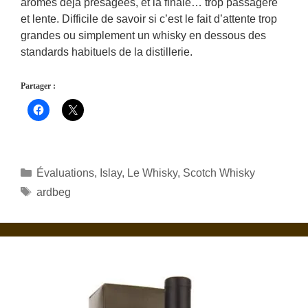
arômes déjà présagées, et la finale… trop passagère
et lente. Difficile de savoir si c’est le fait d’attente trop
grandes ou simplement un whisky en dessous des
standards habituels de la distillerie.
Partager :
Catégories
Évaluations
,
Islay
,
Le Whisky
,
Scotch Whisky
Étiquettes
ardbeg