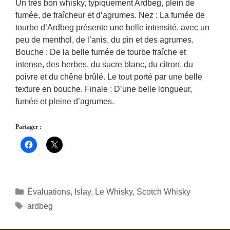
Un très bon whisky, typiquement Ardbeg, plein de
fumée, de fraîcheur et d’agrumes. Nez : La fumée de
tourbe d’Ardbeg présente une belle intensité, avec un
peu de menthol, de l’anis, du pin et des agrumes.
Bouche : De la belle fumée de tourbe fraîche et
intense, des herbes, du sucre blanc, du citron, du
poivre et du chêne brûlé. Le tout porté par une belle
texture en bouche. Finale : D’une belle longueur,
fumée et pleine d’agrumes.
Partager :
Catégories
Évaluations
,
Islay
,
Le Whisky
,
Scotch Whisky
Étiquettes
ardbeg