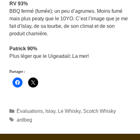
RV 93%
BBQ fermé (fumée); un peu d’agrumes. Moins fumé
mais plus peaty que le 10YO. C’est l’image que je me
fait d’Islay, de sa tourbe, de son climat et de son
produit charnière.
Patrick 90%
Plus léger que le Uigeadail; La mer!
Partager :
Catégories
Évaluations
,
Islay
,
Le Whisky
,
Scotch Whisky
Étiquettes
ardbeg